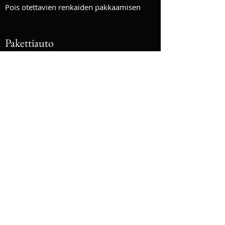
Pois otettavien renkaiden pakkaamisen
Pakettiauto
40€
Vanteilla olevien renkaiden asennuksen
auton alle
Ilmanpaineiden tarkistuksen vaihdettaviin
renkaisiin
Pois otettavien renkaiden pakkaamisen
www.bavariancarservice.fi